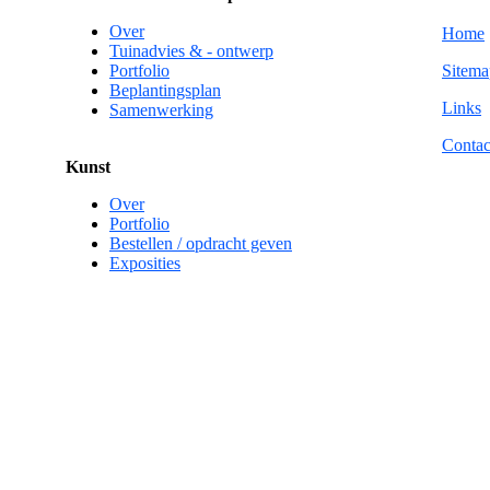
Over
Home
Tuinadvies & - ontwerp
Portfolio
Sitema
Beplantingsplan
Links
Samenwerking
Contac
Kunst
Over
Portfolio
Bestellen / opdracht geven
Exposities